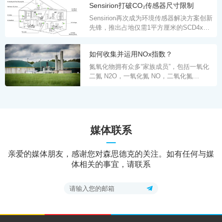
Sensirion打破CO₂传感器尺寸限制
Sensirion再次成为环境传感器解决方案创新
先锋，推出占地仅需1平方厘米的SCD4x创
新微型CO₂传感器。此次颠覆性创新以光声
传感器技术为原理，尺寸降至最小的同时保
如何收集并运用NOx指数？
证性能最优化，为更多集成和应用开辟新的
空间。SCD4x具有无与伦比的高性价比，尤
氮氧化物拥有众多“家族成员”，包括一氧化
其适合批量生产和成本敏感应用。
二氮 N2O，一氧化氮 NO，二氧化氮
NO2，三氧化二氮 N2O3等。 在这些成员当
中，属NO和NO2的危害最大，我们平时所
说的氮氧化物一般指这两种气体的总称，人
们常用NOx来统一表示。
媒体联系
亲爱的媒体朋友，感谢您对森思德克的关注。如有任何与媒
体相关的事宜，请联系