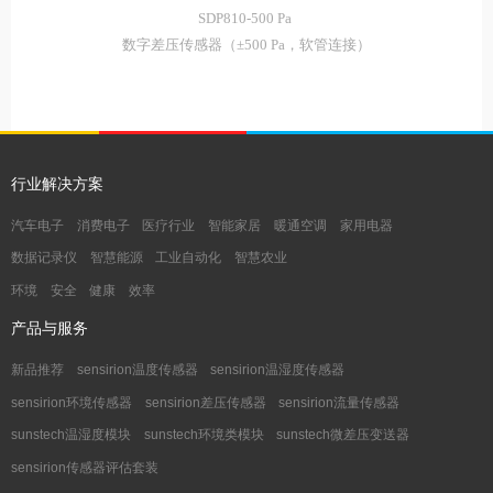
SDP810-500 Pa
数字差压传感器（±500 Pa，软管连接）
行业解决方案
汽车电子
消费电子
医疗行业
智能家居
暖通空调
家用电器
数据记录仪
智慧能源
工业自动化
智慧农业
环境
安全
健康
效率
产品与服务
新品推荐
sensirion温度传感器
sensirion温湿度传感器
sensirion环境传感器
sensirion差压传感器
sensirion流量传感器
sunstech温湿度模块
sunstech环境类模块
sunstech微差压变送器
sensirion传感器评估套装